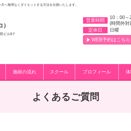
い方へ無理なくダイエットする方法を伝授いたします。
10：00～
営業時間
(時間外対
コ）
定休日
日曜
吉田ビル8Ｆ
WEB予約はこちら
施術の流れ
スクール
プロフィール
体
よくあるご質問