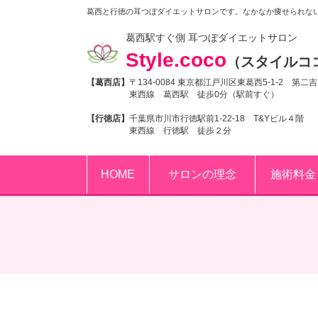
葛西と行徳の耳つぼダイエットサロンです。なかなか痩せられな
葛西駅すぐ側 耳つぼダイエットサロン
Style.coco
（スタイルコ
【葛西店】
〒134-0084 東京都江戸川区東葛西5-1-2 第二
東西線 葛西駅 徒歩0分（駅前すぐ）
【行徳店】
千葉県市川市行徳駅前1-22-18 T&Yビル４階
東西線 行徳駅 徒歩２分
HOME
サロンの理念
施術料金